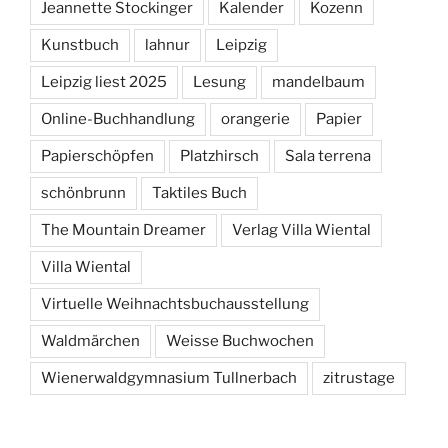
Jeannette Stockinger
Kalender
Kozenn
Kunstbuch
lahnur
Leipzig
Leipzig liest 2025
Lesung
mandelbaum
Online-Buchhandlung
orangerie
Papier
Papierschöpfen
Platzhirsch
Sala terrena
schönbrunn
Taktiles Buch
The Mountain Dreamer
Verlag Villa Wiental
Villa Wiental
Virtuelle Weihnachtsbuchausstellung
Waldmärchen
Weisse Buchwochen
Wienerwaldgymnasium Tullnerbach
zitrustage