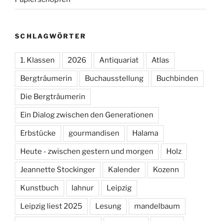
SCHLAGWÖRTER
1. Klassen
2026
Antiquariat
Atlas
Bergträumerin
Buchausstellung
Buchbinden
Die Bergträumerin
Ein Dialog zwischen den Generationen
Erbstücke
gourmandisen
Halama
Heute - zwischen gestern und morgen
Holz
Jeannette Stockinger
Kalender
Kozenn
Kunstbuch
lahnur
Leipzig
Leipzig liest 2025
Lesung
mandelbaum