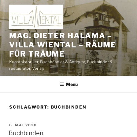
Zum
Inhalt
springen
MAG. DIETER HALAMA –
VILLA WIENTAL – RÄUME
FÜR TRÄUME
Kunsthistoriker, Buchhändler & Antiquar, Buchbinder & -
restaurator, Verlag
Menü
SCHLAGWORT:
BUCHBINDEN
VERÖFFENTLICHT
6. MAI 2020
AM
Buchbinden