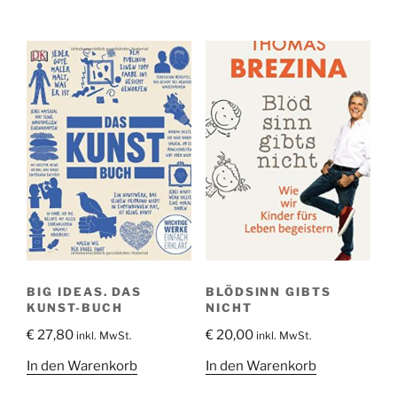
war:
ist:
€ 9,90
€ 7,00.
BIG IDEAS. DAS
BLÖDSINN GIBTS
KUNST-BUCH
NICHT
€
27,80
€
20,00
inkl. MwSt.
inkl. MwSt.
In den Warenkorb
In den Warenkorb