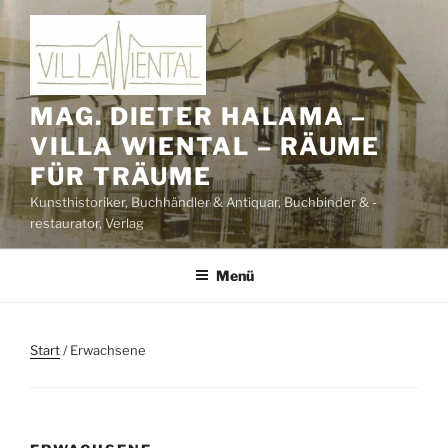
Zum
Inhalt
springen
MAG. DIETER HALAMA –
VILLA WIENTAL – RÄUME
FÜR TRÄUME
Kunsthistoriker, Buchhändler & Antiquar, Buchbinder & -
restaurator, Verlag
Menü
Start
/ Erwachsene