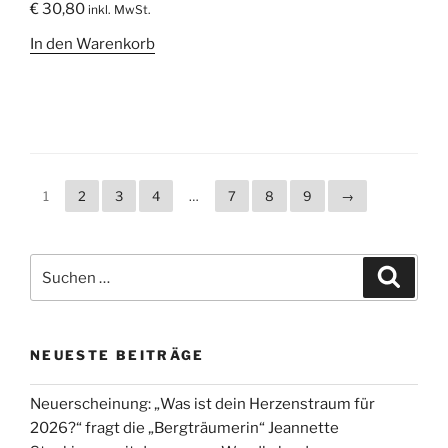
€
30,80
inkl. MwSt.
In den Warenkorb
1
2
3
4
…
7
8
9
→
Suche
Suche
nach:
NEUESTE BEITRÄGE
Neuerscheinung: „Was ist dein Herzenstraum für
2026?“ fragt die „Bergträumerin“ Jeannette