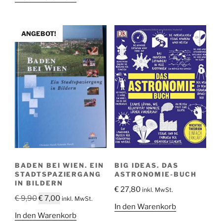
€ 16,90
€ 10,00.
ANGEBOT!
BADEN BEI WIEN. EIN
BIG IDEAS. DAS
STADTSPAZIERGANG
ASTRONOMIE-BUCH
IN BILDERN
€
27,80
inkl. MwSt.
Ursprünglicher
Aktueller
€
9,90
€
7,00
inkl. MwSt.
In den Warenkorb
Preis
Preis
In den Warenkorb