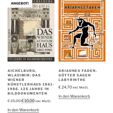
ANGEBOT!
AICHELBURG,
ARIADNES FADEN.
WLADIMIR: DAS
GÖTTER SAGEN
WIENER
LABYRINTHE
KÜNSTLERHAUS 1861-
€
24,70
inkl. MwSt.
1986. 125 JAHRE IN
BILDDOKUMENTEN
In den Warenkorb
Ursprünglicher
Aktueller
€
15,00
€
10,00
inkl. MwSt.
Preis
Preis
In den Warenkorb
war:
ist: