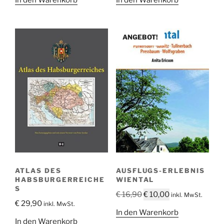
In den Warenkorb
In den Warenkorb
ANGEBOT!
ATLAS DES
AUSFLUGS-ERLEBNIS
HABSBURGERREICHE
WIENTAL
S
Ursprünglicher
Aktueller
€
16,90
€
10,00
inkl. MwSt.
€
29,90
inkl. MwSt.
Preis
Preis
In den Warenkorb
war:
ist:
In den Warenkorb