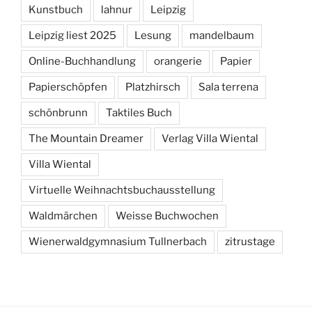
Kunstbuch
lahnur
Leipzig
Leipzig liest 2025
Lesung
mandelbaum
Online-Buchhandlung
orangerie
Papier
Papierschöpfen
Platzhirsch
Sala terrena
schönbrunn
Taktiles Buch
The Mountain Dreamer
Verlag Villa Wiental
Villa Wiental
Virtuelle Weihnachtsbuchausstellung
Waldmärchen
Weisse Buchwochen
Wienerwaldgymnasium Tullnerbach
zitrustage