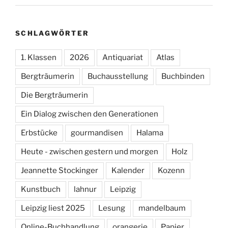
SCHLAGWÖRTER
1. Klassen
2026
Antiquariat
Atlas
Bergträumerin
Buchausstellung
Buchbinden
Die Bergträumerin
Ein Dialog zwischen den Generationen
Erbstücke
gourmandisen
Halama
Heute - zwischen gestern und morgen
Holz
Jeannette Stockinger
Kalender
Kozenn
Kunstbuch
lahnur
Leipzig
Leipzig liest 2025
Lesung
mandelbaum
Online-Buchhandlung
orangerie
Papier