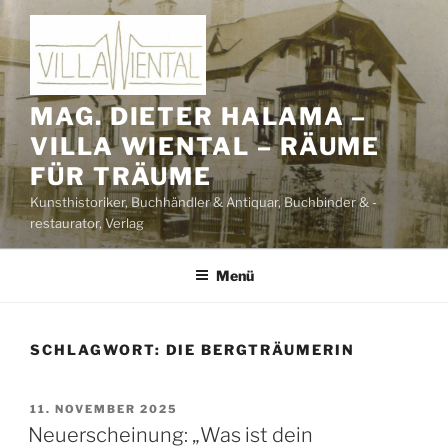
Zum
Inhalt
springen
MAG. DIETER HALAMA –
VILLA WIENTAL – RÄUME
FÜR TRÄUME
Kunsthistoriker, Buchhändler & Antiquar, Buchbinder & -
restaurator, Verlag
Menü
SCHLAGWORT:
DIE BERGTRÄUMERIN
VERÖFFENTLICHT
11. NOVEMBER 2025
AM
Neuerscheinung: „Was ist dein