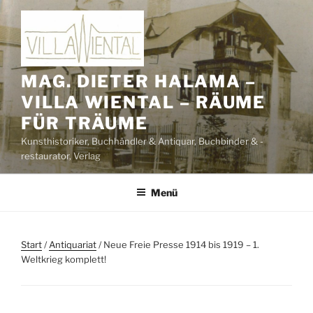
Zum
Inhalt
springen
MAG. DIETER HALAMA –
VILLA WIENTAL – RÄUME
FÜR TRÄUME
Kunsthistoriker, Buchhändler & Antiquar, Buchbinder & -
restaurator, Verlag
Menü
Start
/
Antiquariat
/ Neue Freie Presse 1914 bis 1919 – 1.
Weltkrieg komplett!