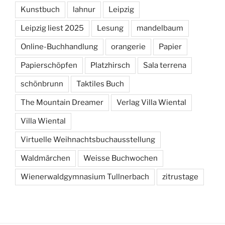
Kunstbuch
lahnur
Leipzig
Leipzig liest 2025
Lesung
mandelbaum
Online-Buchhandlung
orangerie
Papier
Papierschöpfen
Platzhirsch
Sala terrena
schönbrunn
Taktiles Buch
The Mountain Dreamer
Verlag Villa Wiental
Villa Wiental
Virtuelle Weihnachtsbuchausstellung
Waldmärchen
Weisse Buchwochen
Wienerwaldgymnasium Tullnerbach
zitrustage