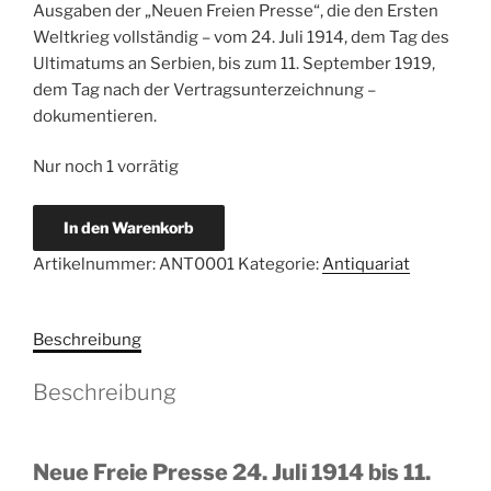
Ausgaben der „Neuen Freien Presse“, die den Ersten
Weltkrieg vollständig – vom 24. Juli 1914, dem Tag des
Ultimatums an Serbien, bis zum 11. September 1919,
dem Tag nach der Vertragsunterzeichnung –
dokumentieren.
Nur noch 1 vorrätig
Neue
In den Warenkorb
Freie
Artikelnummer:
ANT0001
Kategorie:
Antiquariat
Presse
1914
bis
Beschreibung
1919
-
Beschreibung
1.
Weltkrieg
komplett!
Neue Freie Presse 24. Juli 1914 bis 11.
Menge