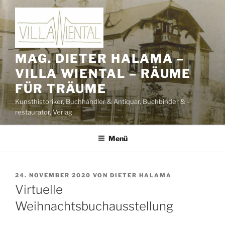
Zum
Inhalt
springen
MAG. DIETER HALAMA –
VILLA WIENTAL – RÄUME
FÜR TRÄUME
Kunsthistoriker, Buchhändler & Antiquar, Buchbinder & -
restaurator, Verlag
Menü
VERÖFFENTLICHT
24. NOVEMBER 2020
VON
DIETER HALAMA
AM
Virtuelle
Weihnachtsbuchausstellung