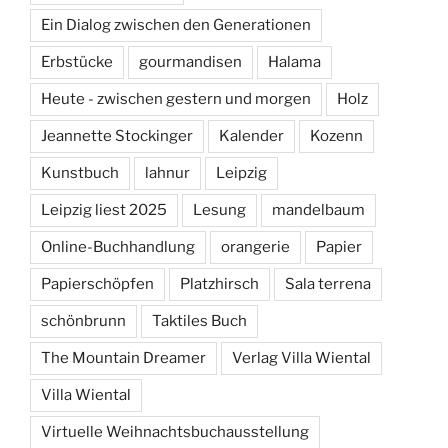
Ein Dialog zwischen den Generationen
Erbstücke
gourmandisen
Halama
Heute - zwischen gestern und morgen
Holz
Jeannette Stockinger
Kalender
Kozenn
Kunstbuch
lahnur
Leipzig
Leipzig liest 2025
Lesung
mandelbaum
Online-Buchhandlung
orangerie
Papier
Papierschöpfen
Platzhirsch
Sala terrena
schönbrunn
Taktiles Buch
The Mountain Dreamer
Verlag Villa Wiental
Villa Wiental
Virtuelle Weihnachtsbuchausstellung