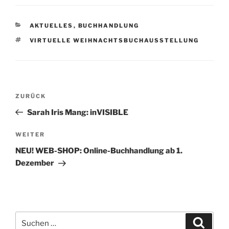
KATEGORIEN
AKTUELLES
,
BUCHHANDLUNG
SCHLAGWÖRTER
VIRTUELLE WEIHNACHTSBUCHAUSSTELLUNG
Beitragsnavigation
Vorheriger
ZURÜCK
Beitrag
Sarah Iris Mang: inVISIBLE
Nächster
WEITER
Beitrag
NEU! WEB-SHOP: Online-Buchhandlung ab 1.
Dezember
Suche
Suche