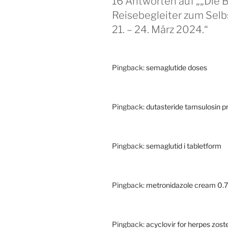
16 Antworten auf „„Die 
Reisebegleiter zum Selb
21. – 24. März 2024.“
Pingback:
semaglutide doses
Pingback:
dutasteride tamsulosin p
Pingback:
semaglutid i tabletform
Pingback:
metronidazole cream 0.
Pingback:
acyclovir for herpes zos