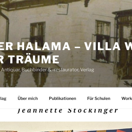
ER HALAMA – VILLA 
R TRÄUME
 Antiquar, Buchbinder & -restaurator, Verlag
lag
Über mich
Publikationen
Für Schulen
Work