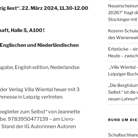
Neuerscheinung
g liest“. 22. März 2024, 11.30-12.00
2026?“ fragt d
Stockinger mi
t, Halle 5, A100 !
Kozenn-Schulatl
des Wienerwal
 Englischen und Niederländischen
Erbstücke – ei
Heute – zwisch
abe, English edition, Nederlandse
„Villa Wiental
Leipziger Buch
„Die Bergträum
der Verlag Villa Wiental heuer mit 3
Selbst.“ ist di
messe in Leipzig vertreten.
neuen Lahnur®
begleiter zum Selbst“ von Jeannette
abe. 9783950477139 – am Livro-
RUND UM DIE
Stand der IG Autorinnen Autoren
Schulbuchhand