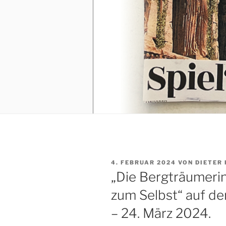
VERÖFFENTLICHT
4. FEBRUAR 2024
VON
DIETER
AM
„Die Bergträumerin
zum Selbst“ auf de
– 24. März 2024.