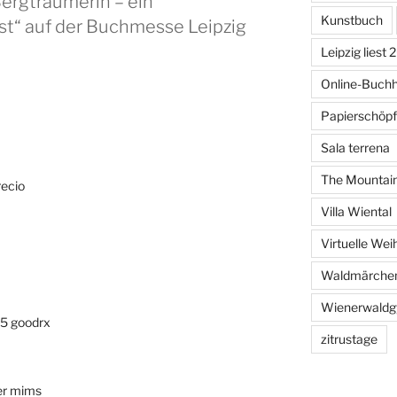
Bergträumerin – ein
Kunstbuch
st“ auf der Buchmesse Leipzig
Leipzig liest
Online-Buch
Papierschöp
Sala terrena
The Mountai
recio
Villa Wiental
Virtuelle We
Waldmärche
Wienerwaldg
75 goodrx
zitrustage
ter mims