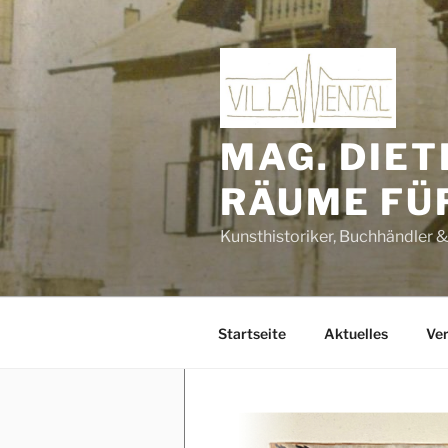
Zum
Inhalt
springen
MAG. DIET
RÄUME FÜ
Kunsthistoriker, Buchhändler &
Startseite
Aktuelles
Ver