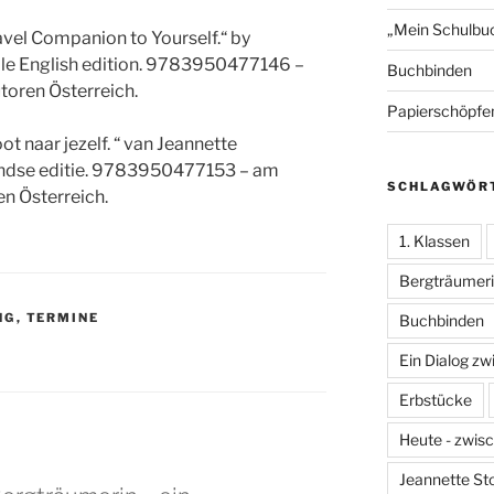
„Mein Schulbu
vel Companion to Yourself.“ by
hile English edition. 9783950477146 –
Buchbinden
toren Österreich.
Papierschöpfe
t naar jezelf. “ van Jeannette
landse editie. 9783950477153 – am
SCHLAGWÖR
n Österreich.
1. Klassen
Bergträumer
NG
,
TERMINE
Buchbinden
Ein Dialog z
Erbstücke
Heute - zwis
Jeannette St