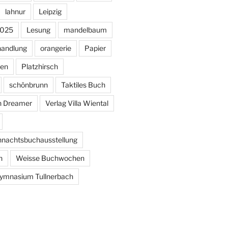
lahnur
Leipzig
 2025
Lesung
mandelbaum
handlung
orangerie
Papier
fen
Platzhirsch
schönbrunn
Taktiles Buch
n Dreamer
Verlag Villa Wiental
ihnachtsbuchausstellung
n
Weisse Buchwochen
ymnasium Tullnerbach