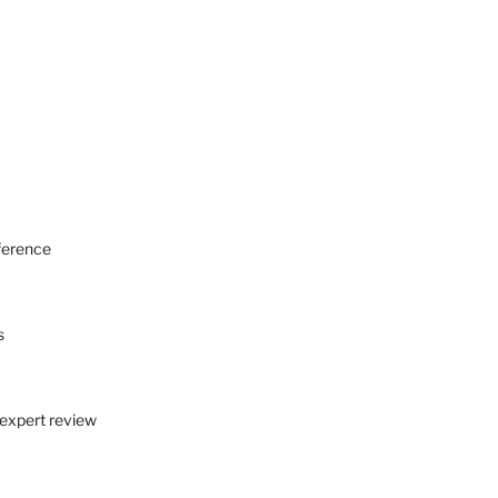
eference
s
 expert review