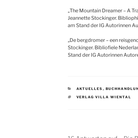
„The Mountain Dreamer – A Tra
Jeannette Stockinger. Bibliop
am Stand der IG Autorinnen Au
„De bergdromer – een reisgenoo
Stockinger. Bibliofiele Neder
Stand der IG Autorinnen Autore
KATEGORIEN
AKTUELLES
,
BUCHHANDLU
SCHLAGWÖRTER
VERLAG VILLA WIENTAL