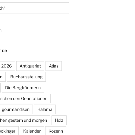
ch“
n
TER
2026
Antiquariat
Atlas
in
Buchausstellung
Die Bergträumerin
wischen den Generationen
gourmandisen
Halama
chen gestern und morgen
Holz
ockinger
Kalender
Kozenn