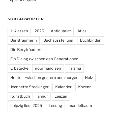
Papierschöpfen
SCHLAGWÖRTER
1. Klassen
2026
Antiquariat
Atlas
Bergträumerin
Buchausstellung
Buchbinden
Die Bergträumerin
Ein Dialog zwischen den Generationen
Erbstücke
gourmandisen
Halama
Heute - zwischen gestern und morgen
Holz
Jeannette Stockinger
Kalender
Kozenn
Kunstbuch
lahnur
Leipzig
Leipzig liest 2025
Lesung
mandelbaum