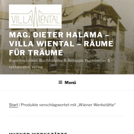
Zum
Inhalt
springen
MAG. DIETER HALAMA –
VILLA WIENTAL – RÄUME
FÜR TRÄUME
Kunsthistoriker, Buchhändler & Antiquar, Buchbinder & -
restaurator, Verlag
Menü
Start
/ Produkte verschlagwortet mit „Wiener Werkstätte“