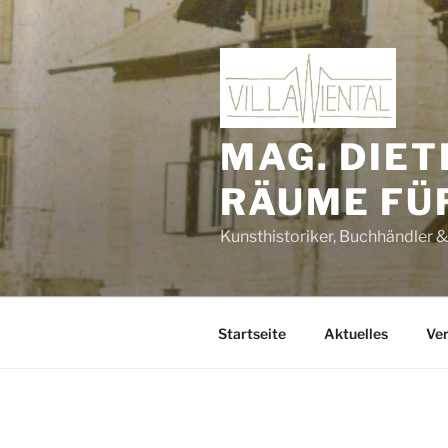
Zum
Inhalt
springen
MAG. DIET
RÄUME FÜ
Kunsthistoriker, Buchhändler &
Startseite
Aktuelles
Ver