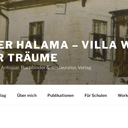
ER HALAMA – VILLA 
R TRÄUME
 Antiquar, Buchbinder & -restaurator, Verlag
lag
Über mich
Publikationen
Für Schulen
Work