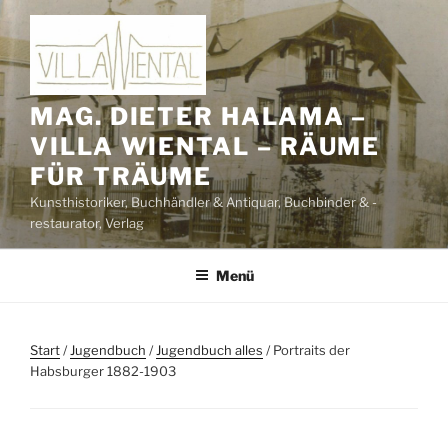
Zum
Inhalt
springen
MAG. DIETER HALAMA –
VILLA WIENTAL – RÄUME
FÜR TRÄUME
Kunsthistoriker, Buchhändler & Antiquar, Buchbinder & -
restaurator, Verlag
Menü
Start
/
Jugendbuch
/
Jugendbuch alles
/ Portraits der
Habsburger 1882-1903