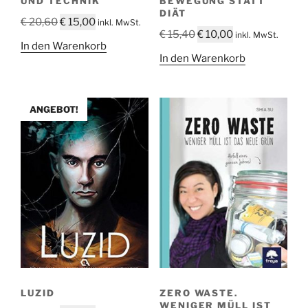
UND TECHNIK
BEWEGUNG STATT
DIÄT
Ursprünglicher
Aktueller
€
20,60
€
15,00
inkl. MwSt.
Ursprünglicher
Aktueller
€
15,40
€
10,00
inkl. MwSt.
Preis
Preis
In den Warenkorb
Preis
Preis
war:
ist:
In den Warenkorb
war:
ist:
€ 20,60
€ 15,00.
€ 15,40
€ 10,00.
ANGEBOT!
LUZID
ZERO WASTE.
WENIGER MÜLL IST