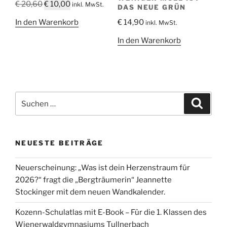
Ursprünglicher
Aktueller
€
20,60
€
10,00
inkl. MwSt.
DAS NEUE GRÜN
Preis
Preis
In den Warenkorb
€
14,90
inkl. MwSt.
war:
ist:
€ 20,60
€ 10,00.
In den Warenkorb
Suche
Suche
nach:
NEUESTE BEITRÄGE
Neuerscheinung: „Was ist dein Herzenstraum für
2026?“ fragt die „Bergträumerin“ Jeannette
Stockinger mit dem neuen Wandkalender.
Kozenn-Schulatlas mit E-Book – Für die 1. Klassen des
Wienerwaldgymnasiums Tullnerbach