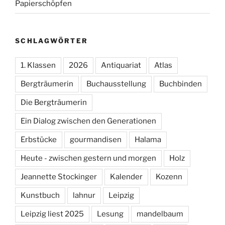
Papierschöpfen
SCHLAGWÖRTER
1. Klassen
2026
Antiquariat
Atlas
Bergträumerin
Buchausstellung
Buchbinden
Die Bergträumerin
Ein Dialog zwischen den Generationen
Erbstücke
gourmandisen
Halama
Heute - zwischen gestern und morgen
Holz
Jeannette Stockinger
Kalender
Kozenn
Kunstbuch
lahnur
Leipzig
Leipzig liest 2025
Lesung
mandelbaum