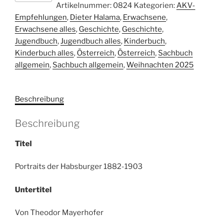
Artikelnummer:
0824
Kategorien:
AKV-
Habsburger
Empfehlungen
,
Dieter Halama
,
Erwachsene
,
1882-
Erwachsene alles
,
Geschichte
,
Geschichte
,
1903
Jugendbuch
,
Jugendbuch alles
,
Kinderbuch
,
Menge
Kinderbuch alles
,
Österreich
,
Österreich
,
Sachbuch
allgemein
,
Sachbuch allgemein
,
Weihnachten 2025
Beschreibung
Beschreibung
Titel
Portraits der Habsburger 1882-1903
Untertitel
Von Theodor Mayerhofer