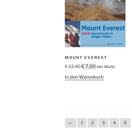
MOUNT EVEREST
Ursprünglicher
Aktueller
€
13,40
€
7,00
inkl. MwSt.
Preis
Preis
In den Warenkorb
war:
ist:
€ 13,40
€ 7,00.
←
1
2
3
4
5