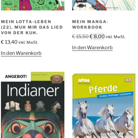
MEIN LOTTA-LEBEN
MEIN MANGA-
(22). MUH MIR DAS LIED
WORKBOOK
VON DER KUH.
Ursprünglicher
Aktueller
€
15,50
€
8,00
inkl. MwSt.
€
13,40
inkl. MwSt.
Preis
Preis
In den Warenkorb
war:
ist:
In den Warenkorb
€ 15,50
€ 8,00.
ANGEBOT!