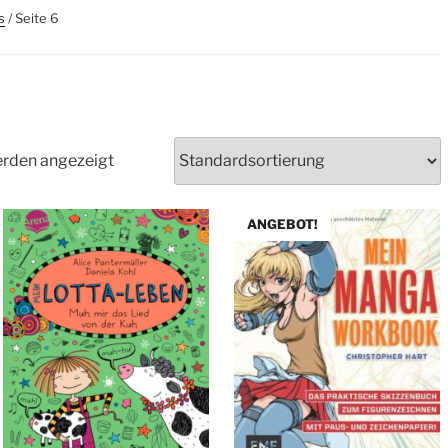
s
/ Seite 6
erden angezeigt
ANGEBOT!