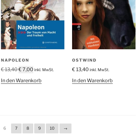
NAPOLEON
OSTWIND
Ursprünglicher
Aktueller
€
13,40
€
7,00
€
13,40
inkl. MwSt.
inkl. MwSt.
Preis
Preis
In den Warenkorb
In den Warenkorb
war:
ist:
€ 13,40
€ 7,00.
6
7
8
9
10
→