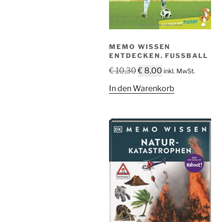
MEMO WISSEN
ENTDECKEN. FUSSBALL
Ursprünglicher
Aktueller
€
10,30
€
8,00
inkl. MwSt.
Preis
Preis
In den Warenkorb
war:
ist:
€ 10,30
€ 8,00.