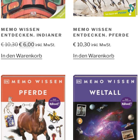
MEMO WISSEN
MEMO WISSEN
ENTDECKEN. INDIANER
ENTDECKEN. PFERDE
Ursprünglicher
Aktueller
€
10,30
€
6,00
€
10,30
inkl. MwSt.
inkl. MwSt.
Preis
Preis
In den Warenkorb
In den Warenkorb
war:
ist:
€ 10,30
€ 6,00.