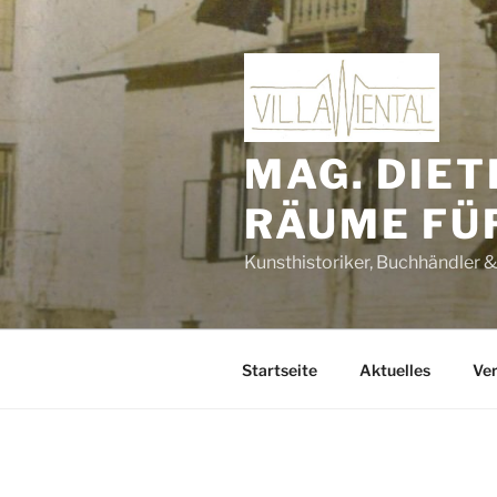
Zum
Inhalt
springen
MAG. DIET
RÄUME FÜ
Kunsthistoriker, Buchhändler &
Startseite
Aktuelles
Ver