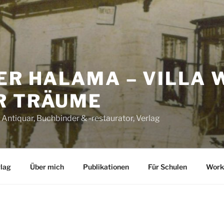
ER HALAMA – VILLA 
R TRÄUME
 Antiquar, Buchbinder & -restaurator, Verlag
lag
Über mich
Publikationen
Für Schulen
Work