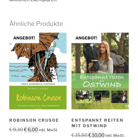
Ähnliche Produkte
ANGEBOT!
ANGEBOT!
ROBINSON CRUSOE
ENTSPANNT REITEN
MIT OSTWIND
Ursprünglicher
Aktueller
€
9,30
€
6,00
inkl. MwSt.
Ursprünglicher
Aktueller
€
15,50
€
10,00
inkl. MwSt.
Preis
Preis