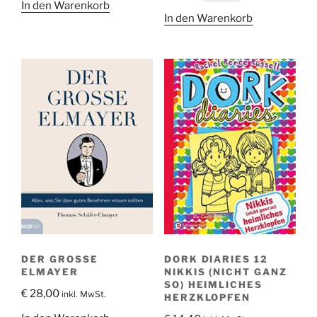
In den Warenkorb
Preis
Preis
war:
ist:
In den Warenkorb
war:
ist:
€ 9,30
€ 6,00.
€ 15,50
€ 10,00.
DER GROSSE E
DORK DIARIES 12
LMAYER
NIKKIS (NICHT GANZ
SO) HEIMLICHES
€
28,00
inkl. MwSt.
HERZKLOPFEN