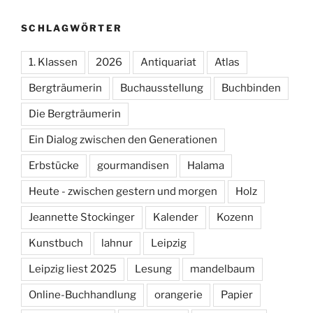
SCHLAGWÖRTER
1. Klassen
2026
Antiquariat
Atlas
Bergträumerin
Buchausstellung
Buchbinden
Die Bergträumerin
Ein Dialog zwischen den Generationen
Erbstücke
gourmandisen
Halama
Heute - zwischen gestern und morgen
Holz
Jeannette Stockinger
Kalender
Kozenn
Kunstbuch
lahnur
Leipzig
Leipzig liest 2025
Lesung
mandelbaum
Online-Buchhandlung
orangerie
Papier