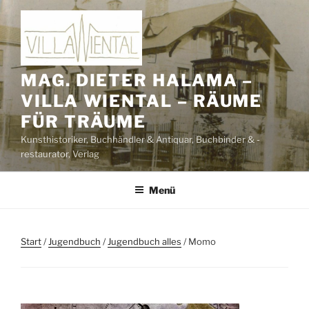
Zum
Inhalt
springen
MAG. DIETER HALAMA –
VILLA WIENTAL – RÄUME
FÜR TRÄUME
Kunsthistoriker, Buchhändler & Antiquar, Buchbinder & -
restaurator, Verlag
Menü
Start
/
Jugendbuch
/
Jugendbuch alles
/ Momo