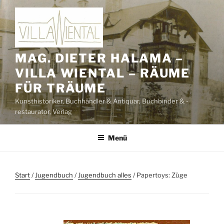
Zum
Inhalt
springen
MAG. DIETER HALAMA –
VILLA WIENTAL – RÄUME
FÜR TRÄUME
Kunsthistoriker, Buchhändler & Antiquar, Buchbinder & -
restaurator, Verlag
Menü
Start
/
Jugendbuch
/
Jugendbuch alles
/ Papertoys: Züge