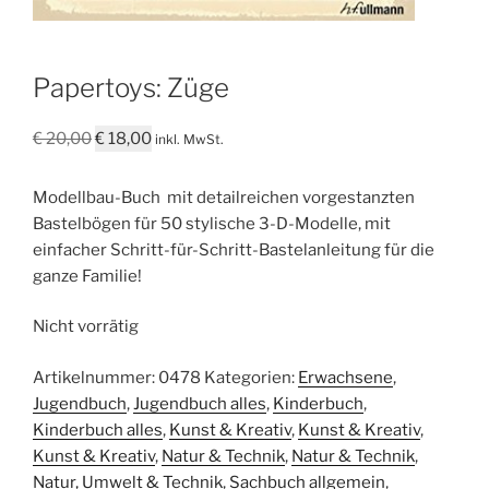
Papertoys: Züge
Ursprünglicher
Aktueller
€
20,00
€
18,00
inkl. MwSt.
Preis
Preis
war:
ist:
Modellbau-Buch mit detailreichen vorgestanzten
€ 20,00
€ 18,00.
Bastelbögen für 50 stylische 3-D-Modelle, mit
einfacher Schritt-für-Schritt-Bastelanleitung für die
ganze Familie!
Nicht vorrätig
Artikelnummer:
0478
Kategorien:
Erwachsene
,
Jugendbuch
,
Jugendbuch alles
,
Kinderbuch
,
Kinderbuch alles
,
Kunst & Kreativ
,
Kunst & Kreativ
,
Kunst & Kreativ
,
Natur & Technik
,
Natur & Technik
,
Natur, Umwelt & Technik
,
Sachbuch allgemein
,