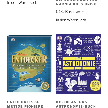
In den Warenkorb
NARNIA BD. 5 UND 6
war:
ist:
€ 10,30
€ 8,00.
€
13,40
inkl. MwSt.
In den Warenkorb
ENTDECKER. 50
BIG IDEAS. DAS
MUTIGE PIONIERE
ASTRONOMIE-BUCH