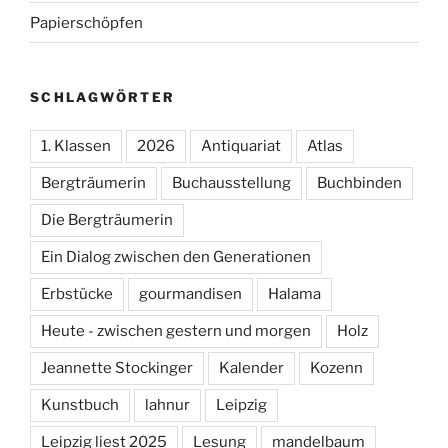
Papierschöpfen
SCHLAGWÖRTER
1. Klassen
2026
Antiquariat
Atlas
Bergträumerin
Buchausstellung
Buchbinden
Die Bergträumerin
Ein Dialog zwischen den Generationen
Erbstücke
gourmandisen
Halama
Heute - zwischen gestern und morgen
Holz
Jeannette Stockinger
Kalender
Kozenn
Kunstbuch
lahnur
Leipzig
Leipzig liest 2025
Lesung
mandelbaum