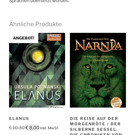
Sprachen übersetzt worden.
Ähnliche Produkte
ANGEBOT!
ELANUS
DIE REISE AUF DER
MORGENRÖTE / DER
Ursprünglicher
Aktueller
€
10,30
€
8,00
inkl. MwSt.
SILBERNE SESSEL.
Preis
Preis
DIE CHRONIKEN VON