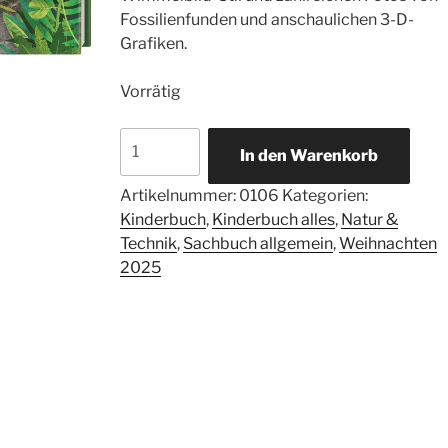
Fossilienfunden und anschaulichen 3-D-
Grafiken.
Vorrätig
Urzeit.
In den Warenkorb
Erkunde
die
Artikelnummer:
0106
Kategorien:
großartige
Kinderbuch
,
Kinderbuch alles
,
Natur &
Welt
Technik
,
Sachbuch allgemein
,
Weihnachten
der
2025
Dinosaurier.
Menge