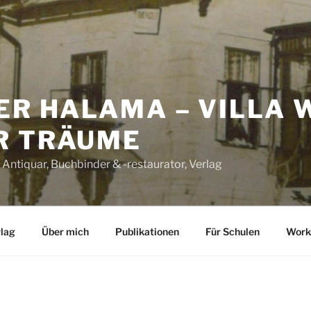
ER HALAMA – VILLA 
R TRÄUME
 Antiquar, Buchbinder & -restaurator, Verlag
lag
Über mich
Publikationen
Für Schulen
Work