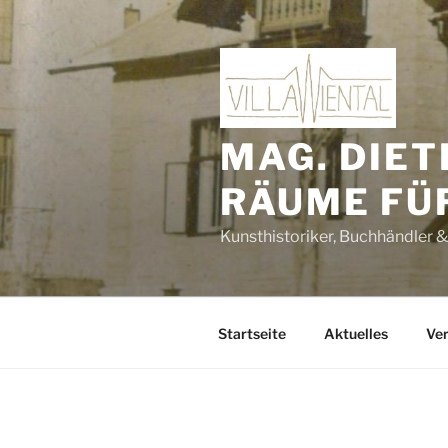
Zum
Inhalt
springen
MAG. DIET
RÄUME FÜ
Kunsthistoriker, Buchhändler &
Startseite
Aktuelles
Ver