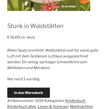
Stunk in Waldstätten
€
16,00
inkl. MwSt.
Robin Spatz ermittelt: Waldstätten soll für seine gute
Luft mit dem Goldenen Luftikus ausgezeichnet
werden. Ein witzig-spritziger Umweltkrimi zum
Mitfiebern und Mitraten!
Nur noch 1 vorrätig
Stunk
In den Warenkorb
in
Artikelnummer:
1515
Kategorien:
Kinderbuch
,
Waldstätten
Kinderbuch alles
,
Lesen & Vorlesen
,
Weihnachten
Menge