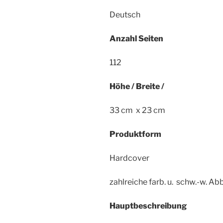
Deutsch
Anzahl Seiten
112
Höhe / Breite /
33 cm x 23 cm
Produktform
Hardcover
zahlreiche farb. u. schw.-w. Abb
Hauptbeschreibung