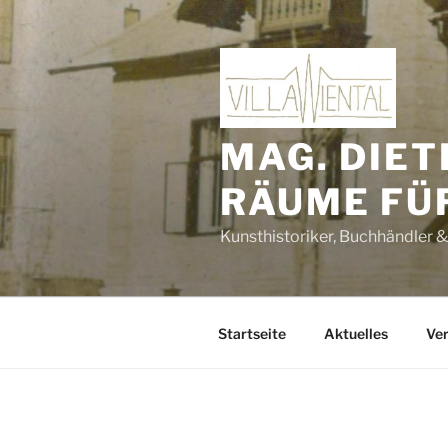
Zum
Inhalt
springen
MAG. DIET
RÄUME FÜ
Kunsthistoriker, Buchhändler &
Startseite
Aktuelles
Ver