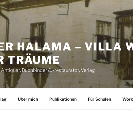
ER HALAMA – VILLA 
R TRÄUME
 Antiquar, Buchbinder & -restaurator, Verlag
lag
Über mich
Publikationen
Für Schulen
Work