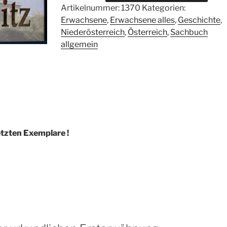
Menge
Artikelnummer:
1370
Kategorien:
Erwachsene
,
Erwachsene alles
,
Geschichte
,
Niederösterreich
,
Österreich
,
Sachbuch
allgemein
etzten Exemplare !