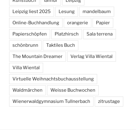
Kunstbuch
lahnur
Leipzig
Leipzig liest 2025
Lesung
mandelbaum
Online-Buchhandlung
orangerie
Papier
Papierschöpfen
Platzhirsch
Sala terrena
schönbrunn
Taktiles Buch
The Mountain Dreamer
Verlag Villa Wiental
Villa Wiental
Virtuelle Weihnachtsbuchausstellung
Waldmärchen
Weisse Buchwochen
Wienerwaldgymnasium Tullnerbach
zitrustage