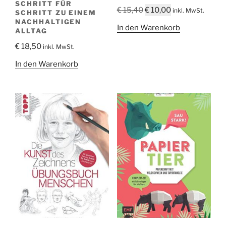
SCHRITT FÜR
Ursprünglicher
Aktueller
€
15,40
€
10,00
inkl. MwSt.
SCHRITT ZU EINEM
Preis
Preis
NACHHALTIGEN
In den Warenkorb
ALLTAG
war:
ist:
€ 15,40
€ 10,00.
€
18,50
inkl. MwSt.
In den Warenkorb