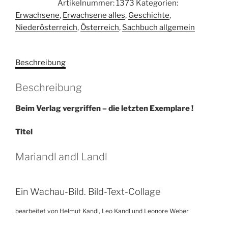
Artikelnummer:
1373
Kategorien:
Landl.
Erwachsene
,
Erwachsene alles
,
Geschichte
,
Ein
Niederösterreich
,
Österreich
,
Sachbuch allgemein
Wachau-
Bild
Menge
Beschreibung
Beschreibung
Beim Verlag vergriffen – die letzten Exemplare !
Titel
Mariandl andl Landl
Ein Wachau-Bild. Bild-Text-Collage
bearbeitet von Helmut Kandl, Leo Kandl und Leonore Weber