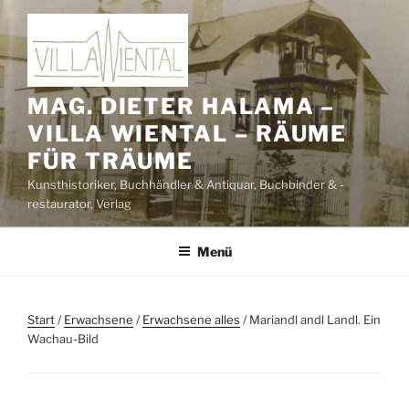
Zum
Inhalt
springen
MAG. DIETER HALAMA –
VILLA WIENTAL – RÄUME
FÜR TRÄUME
Kunsthistoriker, Buchhändler & Antiquar, Buchbinder & -
restaurator, Verlag
Menü
Start
/
Erwachsene
/
Erwachsene alles
/ Mariandl andl Landl. Ein
Wachau-Bild