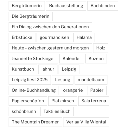
Bergträumerin
Buchausstellung
Buchbinden
Die Bergträumerin
Ein Dialog zwischen den Generationen
Erbstücke
gourmandisen
Halama
Heute - zwischen gestern und morgen
Holz
Jeannette Stockinger
Kalender
Kozenn
Kunstbuch
lahnur
Leipzig
Leipzig liest 2025
Lesung
mandelbaum
Online-Buchhandlung
orangerie
Papier
Papierschöpfen
Platzhirsch
Sala terrena
schönbrunn
Taktiles Buch
The Mountain Dreamer
Verlag Villa Wiental