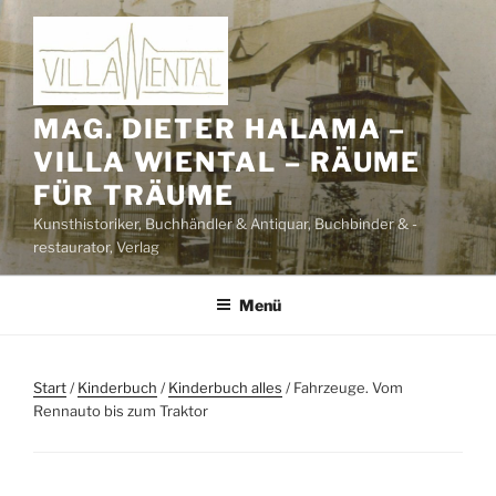
Zum
Inhalt
springen
MAG. DIETER HALAMA –
VILLA WIENTAL – RÄUME
FÜR TRÄUME
Kunsthistoriker, Buchhändler & Antiquar, Buchbinder & -
restaurator, Verlag
Menü
Start
/
Kinderbuch
/
Kinderbuch alles
/ Fahrzeuge. Vom
Rennauto bis zum Traktor