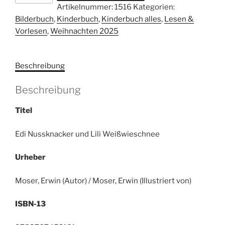
Artikelnummer:
1516
Kategorien:
und
Bilderbuch
,
Kinderbuch
,
Kinderbuch alles
,
Lesen &
Lili
Vorlesen
,
Weihnachten 2025
Weißwieschnee
Menge
Beschreibung
Beschreibung
Titel
Edi Nussknacker und Lili Weißwieschnee
Urheber
Moser, Erwin (Autor) / Moser, Erwin (Illustriert von)
ISBN-13