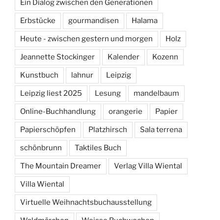
Ein Dialog zwischen den Generationen
Erbstücke
gourmandisen
Halama
Heute - zwischen gestern und morgen
Holz
Jeannette Stockinger
Kalender
Kozenn
Kunstbuch
lahnur
Leipzig
Leipzig liest 2025
Lesung
mandelbaum
Online-Buchhandlung
orangerie
Papier
Papierschöpfen
Platzhirsch
Sala terrena
schönbrunn
Taktiles Buch
The Mountain Dreamer
Verlag Villa Wiental
Villa Wiental
Virtuelle Weihnachtsbuchausstellung