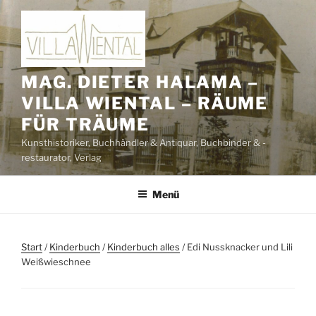
Zum
Inhalt
springen
MAG. DIETER HALAMA –
VILLA WIENTAL – RÄUME
FÜR TRÄUME
Kunsthistoriker, Buchhändler & Antiquar, Buchbinder & -
restaurator, Verlag
Menü
Start
/
Kinderbuch
/
Kinderbuch alles
/ Edi Nussknacker und Lili
Weißwieschnee