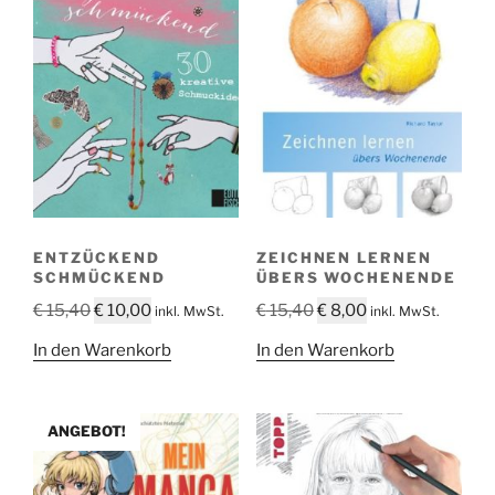
ENTZÜCKEND
ZEICHNEN LERNEN
SCHMÜCKEND
ÜBERS WOCHENENDE
Ursprünglicher
Aktueller
Ursprünglicher
Aktueller
€
15,40
€
10,00
€
15,40
€
8,00
inkl. MwSt.
inkl. MwSt.
Preis
Preis
Preis
Preis
In den Warenkorb
In den Warenkorb
war:
ist:
war:
ist:
€ 15,40
€ 10,00.
€ 15,40
€ 8,00.
ANGEBOT!