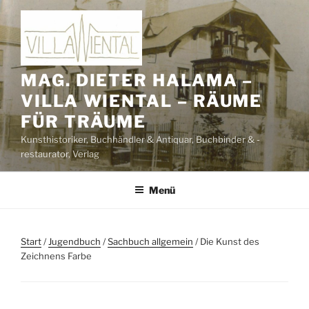
Zum
Inhalt
springen
MAG. DIETER HALAMA –
VILLA WIENTAL – RÄUME
FÜR TRÄUME
Kunsthistoriker, Buchhändler & Antiquar, Buchbinder & -
restaurator, Verlag
Menü
Start
/
Jugendbuch
/
Sachbuch allgemein
/ Die Kunst des
Zeichnens Farbe