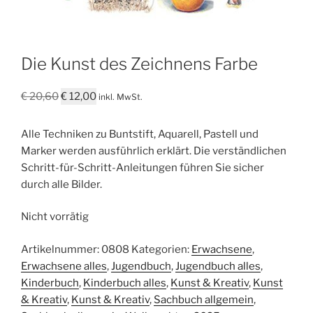
Die Kunst des Zeichnens Farbe
Ursprünglicher
Aktueller
€
20,60
€
12,00
inkl. MwSt.
Preis
Preis
war:
ist:
Alle Techniken zu Buntstift, Aquarell, Pastell und
€ 20,60
€ 12,00.
Marker werden ausführlich erklärt. Die verständlichen
Schritt-für-Schritt-Anleitungen führen Sie sicher
durch alle Bilder.
Nicht vorrätig
Artikelnummer:
0808
Kategorien:
Erwachsene
,
Erwachsene alles
,
Jugendbuch
,
Jugendbuch alles
,
Kinderbuch
,
Kinderbuch alles
,
Kunst & Kreativ
,
Kunst
& Kreativ
,
Kunst & Kreativ
,
Sachbuch allgemein
,