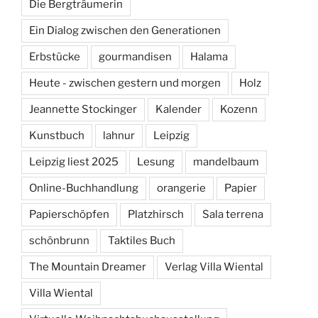
Die Bergträumerin
Ein Dialog zwischen den Generationen
Erbstücke
gourmandisen
Halama
Heute - zwischen gestern und morgen
Holz
Jeannette Stockinger
Kalender
Kozenn
Kunstbuch
lahnur
Leipzig
Leipzig liest 2025
Lesung
mandelbaum
Online-Buchhandlung
orangerie
Papier
Papierschöpfen
Platzhirsch
Sala terrena
schönbrunn
Taktiles Buch
The Mountain Dreamer
Verlag Villa Wiental
Villa Wiental