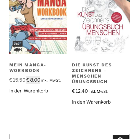
MEIN MANGA-
DIE KUNST DES
WORKBOOK
ZEICHNENS –
MENSCHEN
Ursprünglicher
Aktueller
€
15,50
€
8,00
inkl. MwSt.
ÜBUNGSBUCH
Preis
Preis
In den Warenkorb
€
12,40
inkl. MwSt.
war:
ist:
€ 15,50
€ 8,00.
In den Warenkorb
Suche