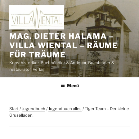
Zum
Inhalt
springen
MAG. DIETER HALAMA –
VILLA WIENTAL – RÄUME
FÜR TRÄUME
Kunsthistoriker, Buchhändler & Antiquar, Buchbinder & -
restaurator, Verlag
Menü
Start
/
Jugendbuch
/
Jugendbuch alles
/ Tiger-Team – Der kleine
Gruselladen.