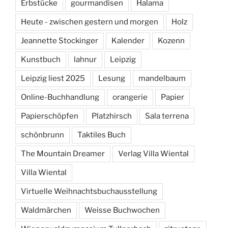
Erbstücke
gourmandisen
Halama
Heute - zwischen gestern und morgen
Holz
Jeannette Stockinger
Kalender
Kozenn
Kunstbuch
lahnur
Leipzig
Leipzig liest 2025
Lesung
mandelbaum
Online-Buchhandlung
orangerie
Papier
Papierschöpfen
Platzhirsch
Sala terrena
schönbrunn
Taktiles Buch
The Mountain Dreamer
Verlag Villa Wiental
Villa Wiental
Virtuelle Weihnachtsbuchausstellung
Waldmärchen
Weisse Buchwochen