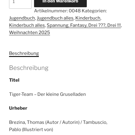
In den Warenkorb
Team
Artikelnummer:
0048
Kategorien:
–
Jugendbuch
,
Jugendbuch alles
,
Kinderbuch
,
Der
Kinderbuch alles
,
Spannung, Fantasy, Drei ???, Drei !!!
,
kleine
Weihnachten 2025
Gruselladen.
Menge
Beschreibung
Beschreibung
Titel
Tiger-Team – Der kleine Gruselladen
Urheber
Brezina, Thomas (Autor / Autorin) / Tambuscio,
Pablo (Illustriert von)