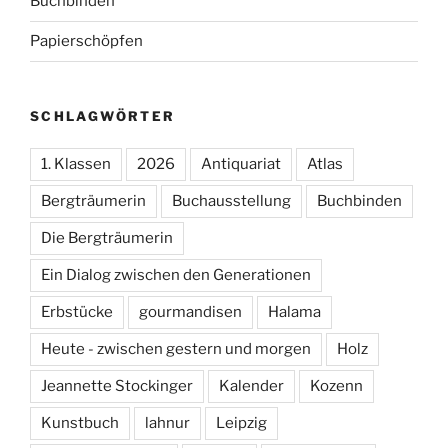
Buchbinden
Papierschöpfen
SCHLAGWÖRTER
1. Klassen
2026
Antiquariat
Atlas
Bergträumerin
Buchausstellung
Buchbinden
Die Bergträumerin
Ein Dialog zwischen den Generationen
Erbstücke
gourmandisen
Halama
Heute - zwischen gestern und morgen
Holz
Jeannette Stockinger
Kalender
Kozenn
Kunstbuch
lahnur
Leipzig