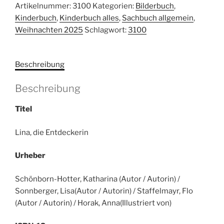
Artikelnummer:
3100
Kategorien:
Bilderbuch
,
Katharina:
Kinderbuch
,
Kinderbuch alles
,
Sachbuch allgemein
,
Lina,
Weihnachten 2025
Schlagwort:
3100
die
Entdeckerin.
Menge
Beschreibung
Beschreibung
Titel
Lina, die Entdeckerin
Urheber
Schönborn-Hotter, Katharina (Autor / Autorin) /
Sonnberger, Lisa(Autor / Autorin) / Staffelmayr, Flo
(Autor / Autorin) / Horak, Anna(Illustriert von)