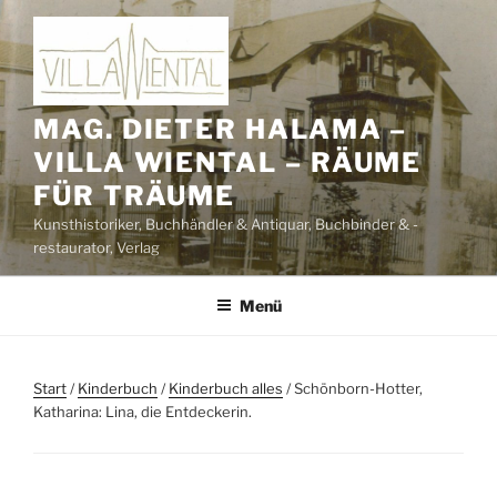
Zum
Inhalt
springen
MAG. DIETER HALAMA –
VILLA WIENTAL – RÄUME
FÜR TRÄUME
Kunsthistoriker, Buchhändler & Antiquar, Buchbinder & -
restaurator, Verlag
Menü
Start
/
Kinderbuch
/
Kinderbuch alles
/ Schönborn-Hotter,
Katharina: Lina, die Entdeckerin.