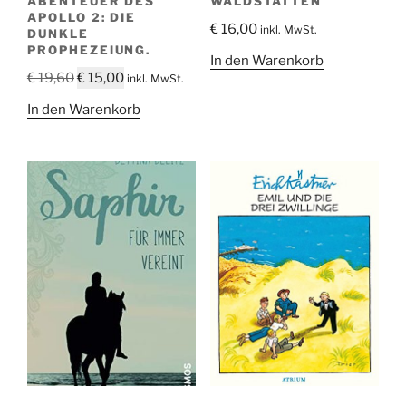
ABENTEUER DES
WALDSTÄTTEN
APOLLO 2: DIE
€
16,00
inkl. MwSt.
DUNKLE
PROPHEZEIUNG.
In den Warenkorb
Ursprünglicher
Aktueller
€
19,60
€
15,00
inkl. MwSt.
Preis
Preis
In den Warenkorb
war:
ist:
€ 19,60
€ 15,00.