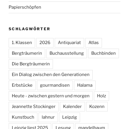
Papierschöpfen
SCHLAGWÖRTER
1. Klassen
2026
Antiquariat
Atlas
Bergträumerin
Buchausstellung
Buchbinden
Die Bergträumerin
Ein Dialog zwischen den Generationen
Erbstücke
gourmandisen
Halama
Heute - zwischen gestern und morgen
Holz
Jeannette Stockinger
Kalender
Kozenn
Kunstbuch
lahnur
Leipzig
Leipzig liest 2025
Lesung
mandelbaum