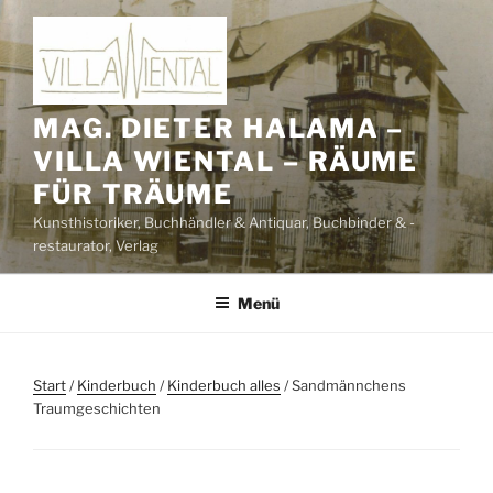
Zum
Inhalt
springen
MAG. DIETER HALAMA –
VILLA WIENTAL – RÄUME
FÜR TRÄUME
Kunsthistoriker, Buchhändler & Antiquar, Buchbinder & -
restaurator, Verlag
Menü
Start
/
Kinderbuch
/
Kinderbuch alles
/ Sandmännchens
Traumgeschichten