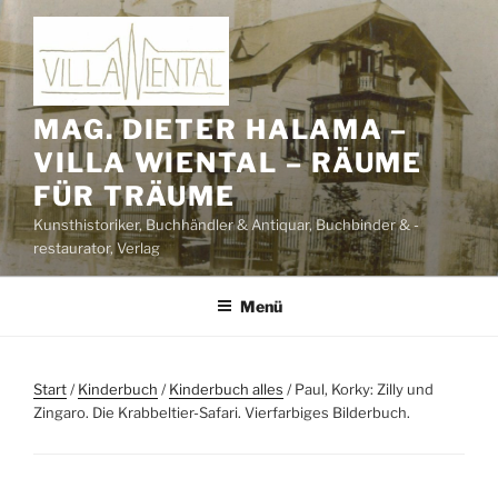
Zum
Inhalt
springen
MAG. DIETER HALAMA –
VILLA WIENTAL – RÄUME
FÜR TRÄUME
Kunsthistoriker, Buchhändler & Antiquar, Buchbinder & -
restaurator, Verlag
Menü
Start
/
Kinderbuch
/
Kinderbuch alles
/ Paul, Korky: Zilly und
Zingaro. Die Krabbeltier-Safari. Vierfarbiges Bilderbuch.