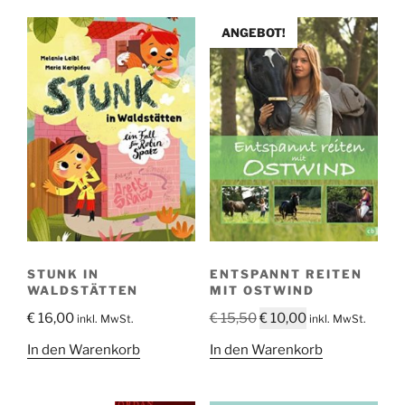
ANGEBOT!
STUNK IN
ENTSPANNT REITEN
WALDSTÄTTEN
MIT OSTWIND
Ursprünglicher
Aktueller
€
16,00
€
15,50
€
10,00
inkl. MwSt.
inkl. MwSt.
Preis
Preis
In den Warenkorb
In den Warenkorb
war:
ist:
€ 15,50
€ 10,00.