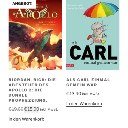
ANGEBOT!
RIORDAN, RICK: DIE
ALS CARL EINMAL
ABENTEUER DES
GEMEIN WAR
APOLLO 2: DIE
€
13,40
inkl. MwSt.
DUNKLE
PROPHEZEIUNG.
In den Warenkorb
Ursprünglicher
Aktueller
€
19,60
€
15,00
inkl. MwSt.
Preis
Preis
In den Warenkorb
war:
ist: