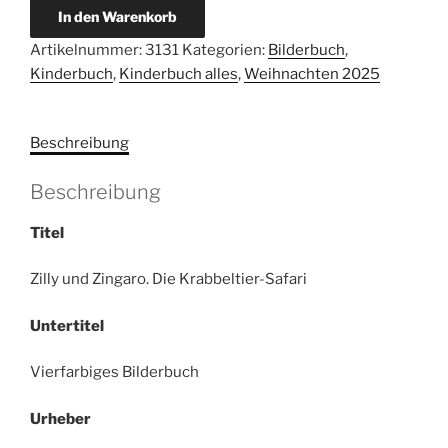
Paul,
In den Warenkorb
Korky:
Artikelnummer:
3131
Kategorien:
Bilderbuch
,
Zilly
Kinderbuch
,
Kinderbuch alles
,
Weihnachten 2025
und
Zingaro.
Die
Beschreibung
Krabbeltier-
Safari.
Beschreibung
Vierfarbiges
Bilderbuch.
Titel
Menge
Zilly und Zingaro. Die Krabbeltier-Safari
Untertitel
Vierfarbiges Bilderbuch
Urheber