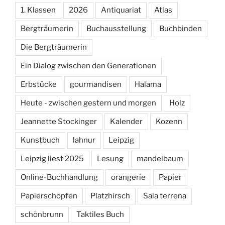
1. Klassen
2026
Antiquariat
Atlas
Bergträumerin
Buchausstellung
Buchbinden
Die Bergträumerin
Ein Dialog zwischen den Generationen
Erbstücke
gourmandisen
Halama
Heute - zwischen gestern und morgen
Holz
Jeannette Stockinger
Kalender
Kozenn
Kunstbuch
lahnur
Leipzig
Leipzig liest 2025
Lesung
mandelbaum
Online-Buchhandlung
orangerie
Papier
Papierschöpfen
Platzhirsch
Sala terrena
schönbrunn
Taktiles Buch