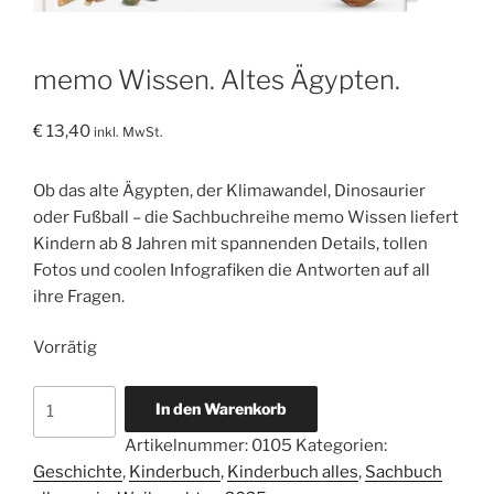
memo Wissen. Altes Ägypten.
€
13,40
inkl. MwSt.
Ob das alte Ägypten, der Klimawandel, Dinosaurier
oder Fußball – die Sachbuchreihe memo Wissen liefert
Kindern ab 8 Jahren mit spannenden Details, tollen
Fotos und coolen Infografiken die Antworten auf all
ihre Fragen.
Vorrätig
memo
In den Warenkorb
Wissen.
Artikelnummer:
0105
Kategorien:
Altes
Geschichte
,
Kinderbuch
,
Kinderbuch alles
,
Sachbuch
Ägypten.