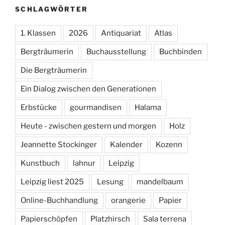
SCHLAGWÖRTER
1. Klassen
2026
Antiquariat
Atlas
Bergträumerin
Buchausstellung
Buchbinden
Die Bergträumerin
Ein Dialog zwischen den Generationen
Erbstücke
gourmandisen
Halama
Heute - zwischen gestern und morgen
Holz
Jeannette Stockinger
Kalender
Kozenn
Kunstbuch
lahnur
Leipzig
Leipzig liest 2025
Lesung
mandelbaum
Online-Buchhandlung
orangerie
Papier
Papierschöpfen
Platzhirsch
Sala terrena