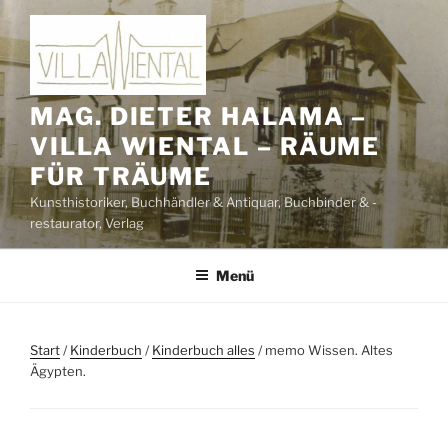
Zum
Inhalt
springen
MAG. DIETER HALAMA –
VILLA WIENTAL – RÄUME
FÜR TRÄUME
Kunsthistoriker, Buchhändler & Antiquar, Buchbinder & -
restaurator, Verlag
Menü
Start
/
Kinderbuch
/
Kinderbuch alles
/ memo Wissen. Altes
Ägypten.