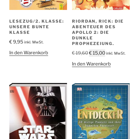
LESEZUG/2. KLASSE:
RIORDAN, RICK: DIE
UNSERE BUNTE
ABENTEUER DES
KLASSE
APOLLO 2: DIE
DUNKLE
€
9,95
inkl. MwSt.
PROPHEZEIUNG.
Ursprünglicher
Aktueller
In den Warenkorb
€
19,60
€
15,00
inkl. MwSt.
Preis
Preis
In den Warenkorb
war:
ist:
€ 19,60
€ 15,00.