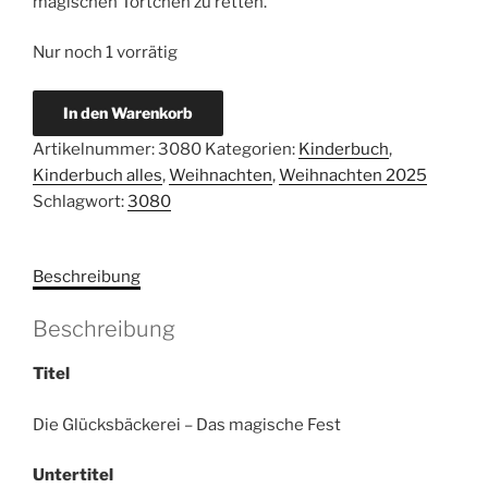
magischen Törtchen zu retten.
Nur noch 1 vorrätig
Littlewood,
In den Warenkorb
Kathryn:
Artikelnummer:
3080
Kategorien:
Kinderbuch
,
Die
Kinderbuch alles
,
Weihnachten
,
Weihnachten 2025
Glücksbäckerei
Schlagwort:
3080
–
Das
magische
Beschreibung
Fest.
Band
Beschreibung
7.
Menge
Titel
Die Glücksbäckerei – Das magische Fest
Untertitel