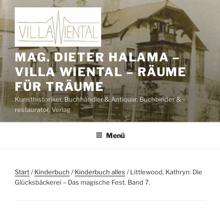
Zum
Inhalt
springen
MAG. DIETER HALAMA –
VILLA WIENTAL – RÄUME
FÜR TRÄUME
Kunsthistoriker, Buchhändler & Antiquar, Buchbinder & -
restaurator, Verlag
Menü
Start
/
Kinderbuch
/
Kinderbuch alles
/ Littlewood, Kathryn: Die
Glücksbäckerei – Das magische Fest. Band 7.