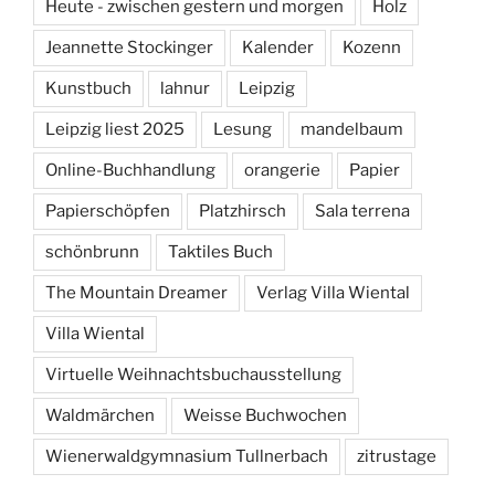
Heute - zwischen gestern und morgen
Holz
Jeannette Stockinger
Kalender
Kozenn
Kunstbuch
lahnur
Leipzig
Leipzig liest 2025
Lesung
mandelbaum
Online-Buchhandlung
orangerie
Papier
Papierschöpfen
Platzhirsch
Sala terrena
schönbrunn
Taktiles Buch
The Mountain Dreamer
Verlag Villa Wiental
Villa Wiental
Virtuelle Weihnachtsbuchausstellung
Waldmärchen
Weisse Buchwochen
Wienerwaldgymnasium Tullnerbach
zitrustage