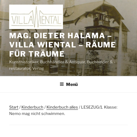
Zum
Inhalt
springen
MAG. DIETER HALAMA –
VILLA WIENTAL – RÄUME
FÜR TRÄUME
Kunsthistoriker, Buchhändler & Antiquar, Buchbinder & -
restaurator, Verlag
Menü
Start
/
Kinderbuch
/
Kinderbuch alles
/ LESEZUG/1. Klasse:
Nemo mag nicht schwimmen.