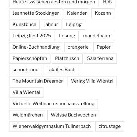
Heute - zwischen gestern und morgen
Holz
Jeannette Stockinger
Kalender
Kozenn
Kunstbuch
lahnur
Leipzig
Leipzig liest 2025
Lesung
mandelbaum
Online-Buchhandlung
orangerie
Papier
Papierschöpfen
Platzhirsch
Sala terrena
schönbrunn
Taktiles Buch
The Mountain Dreamer
Verlag Villa Wiental
Villa Wiental
Virtuelle Weihnachtsbuchausstellung
Waldmärchen
Weisse Buchwochen
Wienerwaldgymnasium Tullnerbach
zitrustage