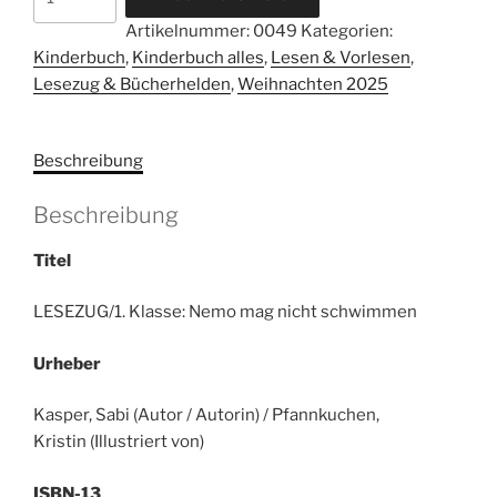
Klasse:
Artikelnummer:
0049
Kategorien:
Nemo
Kinderbuch
,
Kinderbuch alles
,
Lesen & Vorlesen
,
mag
Lesezug & Bücherhelden
,
Weihnachten 2025
nicht
schwimmen.
Menge
Beschreibung
Beschreibung
Titel
LESEZUG/1. Klasse: Nemo mag nicht schwimmen
Urheber
Kasper, Sabi (Autor / Autorin) / Pfannkuchen,
Kristin (Illustriert von)
ISBN-13