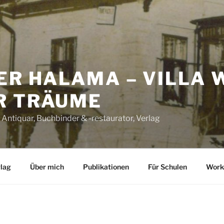
ER HALAMA – VILLA 
R TRÄUME
 Antiquar, Buchbinder & -restaurator, Verlag
lag
Über mich
Publikationen
Für Schulen
Work