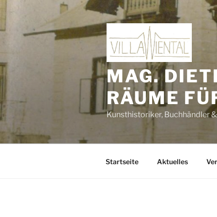
Zum
Inhalt
springen
MAG. DIET
RÄUME FÜ
Kunsthistoriker, Buchhändler &
Startseite
Aktuelles
Ver