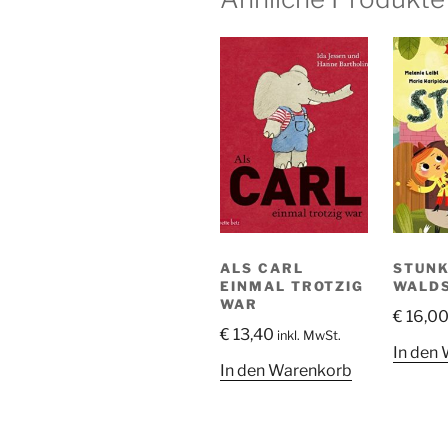
ALS CARL
STUNK
EINMAL TROTZIG
WALD
WAR
€
16,0
€
13,40
inkl. MwSt.
In den
In den Warenkorb