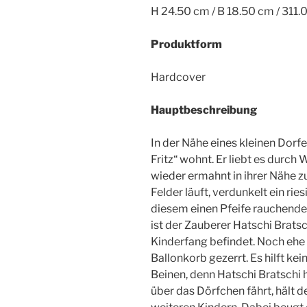
H 24.50 cm / B 18.50 cm / 311.
Produktform
Hardcover
Hauptbeschreibung
In der Nähe eines kleinen Dorf
Fritz“ wohnt. Er liebt es durch
wieder ermahnt in ihrer Nähe z
Felder läuft, verdunkelt ein ries
diesem einen Pfeife rauchende
ist der Zauberer Hatschi Brats
Kinderfang befindet. Noch ehe F
Ballonkorb gezerrt. Es hilft ke
Beinen, denn Hatschi Bratschi hä
über das Dörfchen fährt, hält