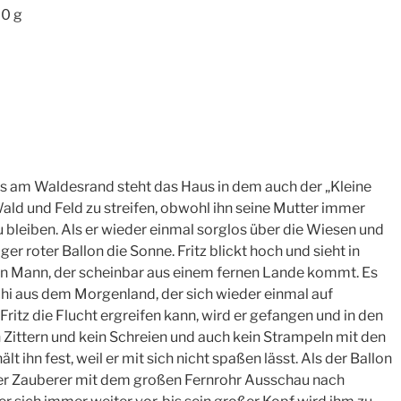
00 g
es am Waldesrand steht das Haus in dem auch der „Kleine
 Wald und Feld zu streifen, obwohl ihn seine Mutter immer
u bleiben. Als er wieder einmal sorglos über die Wiesen und
iger roter Ballon die Sonne. Fritz blickt hoch und sieht in
n Mann, der scheinbar aus einem fernen Lande kommt. Es
chi aus dem Morgenland, der sich wieder einmal auf
ritz die Flucht ergreifen kann, wird er gefangen und in den
in Zittern und kein Schreien und auch kein Strampeln mit den
lt ihn fest, weil er mit sich nicht spaßen lässt. Als der Ballon
 der Zauberer mit dem großen Fernrohr Ausschau nach