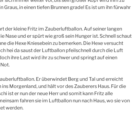
r sich immer weiter vor, bis sein großer Kopf wird ihm zu
ein Graus, in einen tiefen Brunnen grade! Es ist um ihn fürwahr
rt der kleine Fritz im Zauberluftballon. Auf seiner langen
die Nase und er spürt wie groß sein Hunger ist. Schnell schaut
ohne die Hexe Kniesebein zu bemerken. Die Hexe versucht
ch hei da saust der Luftballon pfeilschnell durch die Luft
doch ihre Last wird ihr zu schwer und springt auf einen
 Not.
auberluftballon. Er überwindet Berg und Tal und erreicht
n ins Morgenland, und hält vor des Zauberers Haus. Für die
hi ist er nun der neue Herr und somit kann Fritz alle
meinsam fahren sie im Luftballon nun nach Haus, wo sie von
tet werden.