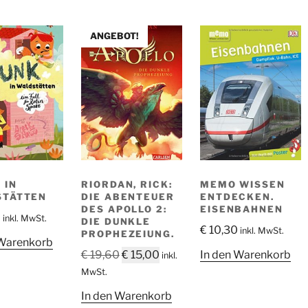
ANGEBOT!
 IN
RIORDAN, RICK:
MEMO WISSEN
STÄTTEN
DIE ABENTEUER
ENTDECKEN.
DES APOLLO 2:
EISENBAHNEN
0
inkl. MwSt.
DIE DUNKLE
€
10,30
inkl. MwSt.
PROPHEZEIUNG.
 Warenkorb
Ursprünglicher
Aktueller
€
19,60
€
15,00
In den Warenkorb
inkl.
Preis
Preis
MwSt.
war:
ist:
In den Warenkorb
€ 19,60
€ 15,00.