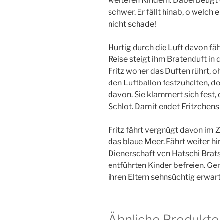
weiteren Kindern. Dabei beugt e
schwer. Er fällt hinab, o welch 
nicht schade!
Hurtig durch die Luft davon fäh
Reise steigt ihm Bratenduft in 
Fritz woher das Duften rührt, 
den Luftballon festzuhalten, do
davon. Sie klammert sich fest, 
Schlot. Damit endet Fritzchens
Fritz fährt vergnügt davon im Z
das blaue Meer. Fährt weiter hi
Dienerschaft von Hatschi Bratsc
entführten Kinder befreien. Ge
ihren Eltern sehnsüchtig erwar
Ähnliche Produkte