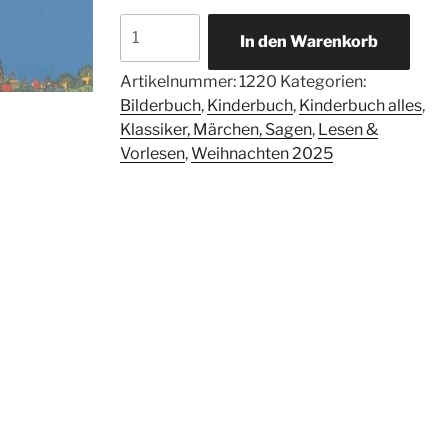
Hatschi
In den Warenkorb
Bratschis
Luftballon
Artikelnummer:
1220
Kategorien:
Menge
Bilderbuch
,
Kinderbuch
,
Kinderbuch alles
,
Klassiker, Märchen, Sagen
,
Lesen &
Vorlesen
,
Weihnachten 2025