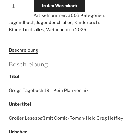
Gregs
In den Warenkorb
Tagebuch
Artikelnummer:
3603
Kategorien:
18
Jugendbuch
,
Jugendbuch alles
,
Kinderbuch
,
–
Kinderbuch alles
,
Weihnachten 2025
Kein
Plan
von
Beschreibung
nix
Menge
Beschreibung
Titel
Gregs Tagebuch 18 – Kein Plan von nix
Untertitel
Großer Lesespaß mit Comic-Roman-Held Greg Heffley
Urheber