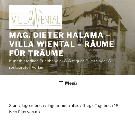
Zum
Inhalt
springen
MAG. DIETER HALAMA –
VILLA WIENTAL – RÄUME
FÜR TRÄUME
Kunsthistoriker, Buchhändler & Antiquar, Buchbinder & -
restaurator, Verlag
Menü
Start
/
Jugendbuch
/
Jugendbuch alles
/ Gregs Tagebuch 18 –
Kein Plan von nix