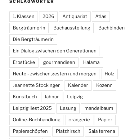
SCHLAGWÖRTER
1. Klassen
2026
Antiquariat
Atlas
Bergträumerin
Buchausstellung
Buchbinden
Die Bergträumerin
Ein Dialog zwischen den Generationen
Erbstücke
gourmandisen
Halama
Heute - zwischen gestern und morgen
Holz
Jeannette Stockinger
Kalender
Kozenn
Kunstbuch
lahnur
Leipzig
Leipzig liest 2025
Lesung
mandelbaum
Online-Buchhandlung
orangerie
Papier
Papierschöpfen
Platzhirsch
Sala terrena