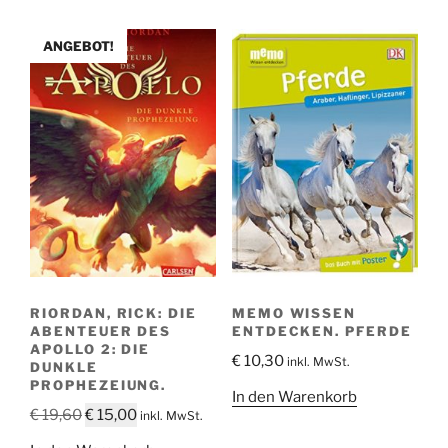
ANGEBOT!
RIORDAN, RICK: DIE
MEMO WISSEN
ABENTEUER DES
ENTDECKEN. PFERDE
APOLLO 2: DIE
€
10,30
inkl. MwSt.
DUNKLE
PROPHEZEIUNG.
In den Warenkorb
Ursprünglicher
Aktueller
€
19,60
€
15,00
inkl. MwSt.
Preis
Preis