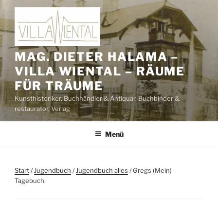
Zum
Inhalt
springen
MAG. DIETER HALAMA –
VILLA WIENTAL – RÄUME
FÜR TRÄUME
Kunsthistoriker, Buchhändler & Antiquar, Buchbinder & -
restaurator, Verlag
Menü
Start
/
Jugendbuch
/
Jugendbuch alles
/ Gregs (Mein)
Tagebuch.