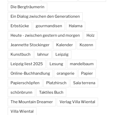
Die Bergträumerin
Ein Dialog zwischen den Generationen
Erbstücke
gourmandisen
Halama
Heute - zwischen gestern und morgen
Holz
Jeannette Stockinger
Kalender
Kozenn
Kunstbuch
lahnur
Leipzig
Leipzig liest 2025
Lesung
mandelbaum
Online-Buchhandlung
orangerie
Papier
Papierschöpfen
Platzhirsch
Sala terrena
schönbrunn
Taktiles Buch
The Mountain Dreamer
Verlag Villa Wiental
Villa Wiental