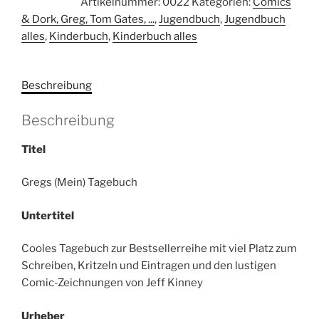
Artikelnummer:
0022
Kategorien:
Comics
Tagebuch.
& Dork, Greg, Tom Gates, ...
,
Jugendbuch
,
Jugendbuch
Menge
alles
,
Kinderbuch
,
Kinderbuch alles
Beschreibung
Beschreibung
Titel
Gregs (Mein) Tagebuch
Untertitel
Cooles Tagebuch zur Bestsellerreihe mit viel Platz zum
Schreiben, Kritzeln und Eintragen und den lustigen
Comic-Zeichnungen von Jeff Kinney
Urheber