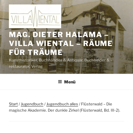
Zum
Inhalt
springen
MAG. DIETER HALAMA –
VILLA WIENTAL – RÄUME
FÜR TRÄUME
Kunsthistoriker, Buchhändler & Antiquar, Buchbinder & -
restaurator, Verlag
Menü
Start
/
Jugendbuch
/
Jugendbuch alles
/ Flüsterwald – Die
magische Akademie. Der dunkle Zirkel (Flüsterwald, Bd. III-2).