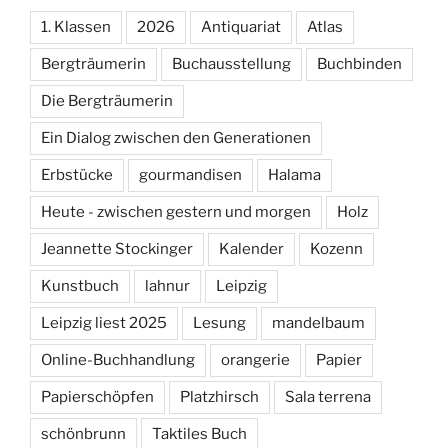
1. Klassen
2026
Antiquariat
Atlas
Bergträumerin
Buchausstellung
Buchbinden
Die Bergträumerin
Ein Dialog zwischen den Generationen
Erbstücke
gourmandisen
Halama
Heute - zwischen gestern und morgen
Holz
Jeannette Stockinger
Kalender
Kozenn
Kunstbuch
lahnur
Leipzig
Leipzig liest 2025
Lesung
mandelbaum
Online-Buchhandlung
orangerie
Papier
Papierschöpfen
Platzhirsch
Sala terrena
schönbrunn
Taktiles Buch