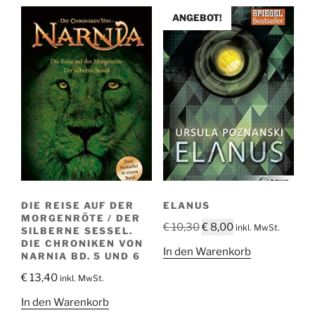
ANGEBOT!
DIE REISE AUF DER
ELANUS
MORGENRÖTE / DER
Ursprünglicher
Aktueller
€
10,30
€
8,00
inkl. MwSt.
SILBERNE SESSEL.
Preis
Preis
DIE CHRONIKEN VON
In den Warenkorb
NARNIA BD. 5 UND 6
war:
ist:
€ 10,30
€ 8,00.
€
13,40
inkl. MwSt.
In den Warenkorb