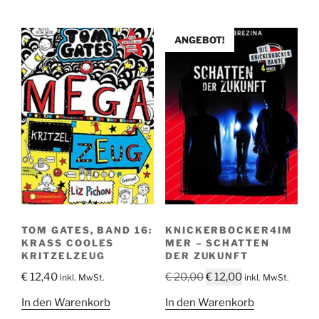
ANGEBOT!
TOM GATES, BAND 16:
KNICKERBOCKER4IM
KRASS COOLES
MER – SCHATTEN
KRITZELZEUG
DER ZUKUNFT
Ursprünglicher
Aktueller
€
12,40
€
20,00
€
12,00
inkl. MwSt.
inkl. MwSt.
Preis
Preis
In den Warenkorb
In den Warenkorb
war:
ist: