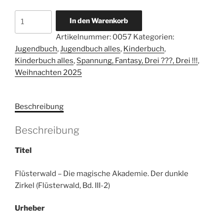
Flüsterwald
In den Warenkorb
–
Artikelnummer:
0057
Kategorien:
Die
Jugendbuch
,
Jugendbuch alles
,
Kinderbuch
,
magische
Kinderbuch alles
,
Spannung, Fantasy, Drei ???, Drei !!!
,
Akademie.
Weihnachten 2025
Der
dunkle
Zirkel
Beschreibung
(Flüsterwald,
Bd.
Beschreibung
III-
2).
Titel
Menge
Flüsterwald – Die magische Akademie. Der dunkle
Zirkel (Flüsterwald, Bd. III-2)
Urheber