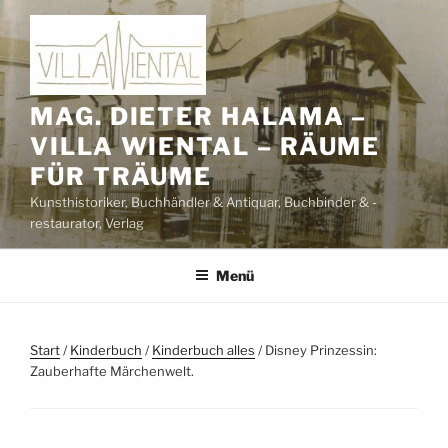
Zum
Inhalt
springen
MAG. DIETER HALAMA –
VILLA WIENTAL – RÄUME
FÜR TRÄUME
Kunsthistoriker, Buchhändler & Antiquar, Buchbinder & -
restaurator, Verlag
Menü
Start
/
Kinderbuch
/
Kinderbuch alles
/ Disney Prinzessin:
Zauberhafte Märchenwelt.