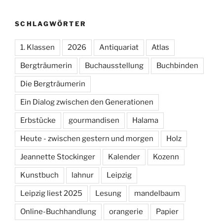
SCHLAGWÖRTER
1. Klassen
2026
Antiquariat
Atlas
Bergträumerin
Buchausstellung
Buchbinden
Die Bergträumerin
Ein Dialog zwischen den Generationen
Erbstücke
gourmandisen
Halama
Heute - zwischen gestern und morgen
Holz
Jeannette Stockinger
Kalender
Kozenn
Kunstbuch
lahnur
Leipzig
Leipzig liest 2025
Lesung
mandelbaum
Online-Buchhandlung
orangerie
Papier