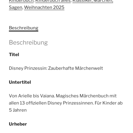
Kinderbuch
,
Kinderbuch alles
,
Klassiker, Märchen,
Märchenwelt.
Sagen
,
Weihnachten 2025
Menge
Beschreibung
Beschreibung
Titel
Disney Prinzessin: Zauberhafte Märchenwelt
Untertitel
Von Arielle bis Vaiana. Magisches Märchenbuch mit
allen 13 offiziellen Disney Prinzessinnen. Für Kinder ab
5 Jahren
Urheber