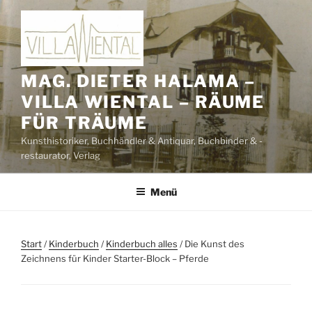
Zum
Inhalt
springen
MAG. DIETER HALAMA –
VILLA WIENTAL – RÄUME
FÜR TRÄUME
Kunsthistoriker, Buchhändler & Antiquar, Buchbinder & -
restaurator, Verlag
Menü
Start
/
Kinderbuch
/
Kinderbuch alles
/ Die Kunst des
Zeichnens für Kinder Starter-Block – Pferde