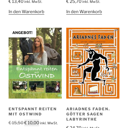
€
13,40
€
25,70
inkl. MwSt.
inkl. MwSt.
In den Warenkorb
In den Warenkorb
ANGEBOT!
ENTSPANNT REITEN
ARIADNES FADEN.
MIT OSTWIND
GÖTTER SAGEN
LABYRINTHE
Ursprünglicher
Aktueller
€
15,50
€
10,00
inkl. MwSt.
€
24,70