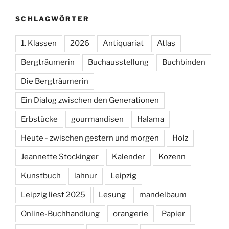
SCHLAGWÖRTER
1. Klassen
2026
Antiquariat
Atlas
Bergträumerin
Buchausstellung
Buchbinden
Die Bergträumerin
Ein Dialog zwischen den Generationen
Erbstücke
gourmandisen
Halama
Heute - zwischen gestern und morgen
Holz
Jeannette Stockinger
Kalender
Kozenn
Kunstbuch
lahnur
Leipzig
Leipzig liest 2025
Lesung
mandelbaum
Online-Buchhandlung
orangerie
Papier