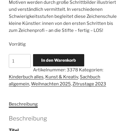
Motiven werden durch große Schrittbilder illustriert
und verständlich vermittelt. In verschiedenen
Schwierigkeitsstufen begleitet diese Zeichenschule
kleine Künstler: innen von den ersten Schritten bis
zum Zeichenprofi – an die Stifte – fertig – LOS!
Vorrätig
Die
In den Warenkorb
Kunst
Artikelnummer:
3378
Kategorien:
des
Kinderbuch alles
,
Kunst & Kreativ
,
Sachbuch
Zeichnens
allgemein
,
Weihnachten 2025
,
Zitrustage 2023
für
Kinder
Starter-
Beschreibung
Block
-
Beschreibung
Pferde
Menge
Titel