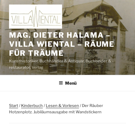
Zum
Inhalt
springen
MAG. DIETER HALAMA –
VILLA WIENTAL – RÄUME
FÜR TRÄUME
Kunsthistoriker, Buchhändler & Antiquar, Buchbinder & -
restaurator, Verlag
Menü
Start
/
Kinderbuch
/
Lesen & Vorlesen
/ Der Räuber
Hotzenplotz. Jubiläumsausgabe mit Wandstickern