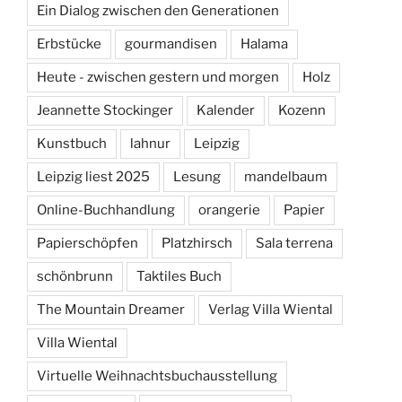
Ein Dialog zwischen den Generationen
Erbstücke
gourmandisen
Halama
Heute - zwischen gestern und morgen
Holz
Jeannette Stockinger
Kalender
Kozenn
Kunstbuch
lahnur
Leipzig
Leipzig liest 2025
Lesung
mandelbaum
Online-Buchhandlung
orangerie
Papier
Papierschöpfen
Platzhirsch
Sala terrena
schönbrunn
Taktiles Buch
The Mountain Dreamer
Verlag Villa Wiental
Villa Wiental
Virtuelle Weihnachtsbuchausstellung