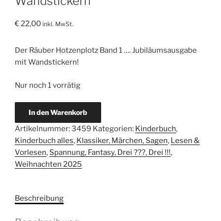
Wandstickern
€
22,00
inkl. MwSt.
Der Räuber Hotzenplotz Band 1 …. Jubiläumsausgabe
mit Wandstickern!
Nur noch 1 vorrätig
Der
In den Warenkorb
Räuber
Artikelnummer:
3459
Kategorien:
Kinderbuch
,
Hotzenplotz.
Kinderbuch alles
,
Klassiker, Märchen, Sagen
,
Lesen &
Jubiläumsausgabe
Vorlesen
,
Spannung, Fantasy, Drei ???, Drei !!!
,
mit
Weihnachten 2025
Wandstickern
Menge
Beschreibung