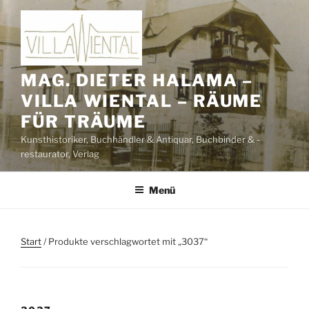
Zum
Inhalt
springen
MAG. DIETER HALAMA –
VILLA WIENTAL – RÄUME
FÜR TRÄUME
Kunsthistoriker, Buchhändler & Antiquar, Buchbinder & -
restaurator, Verlag
Menü
Start
/ Produkte verschlagwortet mit „3037“