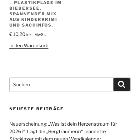
PLASTIKPLAGE IM B
IEBERSEE. S
PANNENDER MIX A
US KINDERKRIMI U
ND SACHINFOS.
€
10,20
inkl. MwSt.
In den Warenkorb
Suche
Suche
nach:
NEUESTE BEITRÄGE
Neuerscheinung: „Was ist dein Herzenstraum für
2026?“ fragt die „Bergträumerin“ Jeannette
Stockinger mit dem neuen Wandkalender.