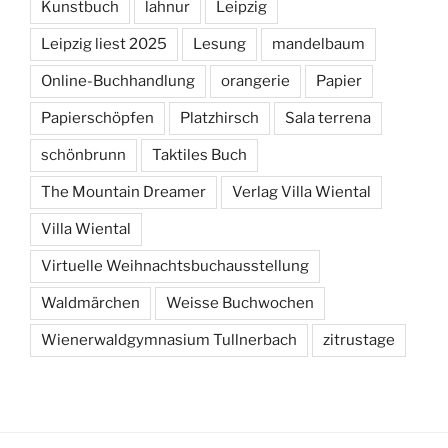
Kunstbuch
lahnur
Leipzig
Leipzig liest 2025
Lesung
mandelbaum
Online-Buchhandlung
orangerie
Papier
Papierschöpfen
Platzhirsch
Sala terrena
schönbrunn
Taktiles Buch
The Mountain Dreamer
Verlag Villa Wiental
Villa Wiental
Virtuelle Weihnachtsbuchausstellung
Waldmärchen
Weisse Buchwochen
Wienerwaldgymnasium Tullnerbach
zitrustage