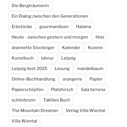
Die Bergträumerin
Ein Dialog zwischen den Generationen
Erbstücke
gourmandisen
Halama
Heute - zwischen gestern und morgen
Holz
Jeannette Stockinger
Kalender
Kozenn
Kunstbuch
lahnur
Leipzig
Leipzig liest 2025
Lesung
mandelbaum
Online-Buchhandlung
orangerie
Papier
Papierschöpfen
Platzhirsch
Sala terrena
schönbrunn
Taktiles Buch
The Mountain Dreamer
Verlag Villa Wiental
Villa Wiental