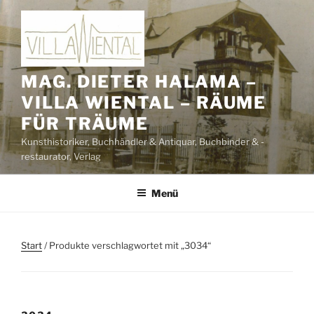
Zum
Inhalt
springen
MAG. DIETER HALAMA –
VILLA WIENTAL – RÄUME
FÜR TRÄUME
Kunsthistoriker, Buchhändler & Antiquar, Buchbinder & -
restaurator, Verlag
Menü
Start
/ Produkte verschlagwortet mit „3034“