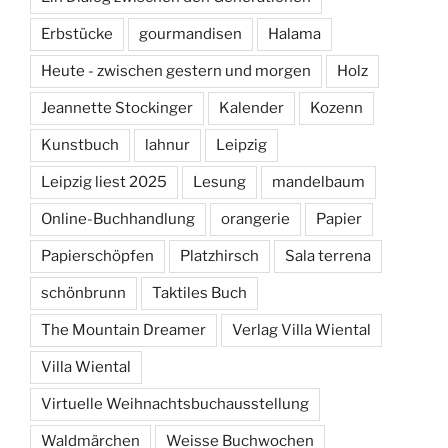
Erbstücke
gourmandisen
Halama
Heute - zwischen gestern und morgen
Holz
Jeannette Stockinger
Kalender
Kozenn
Kunstbuch
lahnur
Leipzig
Leipzig liest 2025
Lesung
mandelbaum
Online-Buchhandlung
orangerie
Papier
Papierschöpfen
Platzhirsch
Sala terrena
schönbrunn
Taktiles Buch
The Mountain Dreamer
Verlag Villa Wiental
Villa Wiental
Virtuelle Weihnachtsbuchausstellung
Waldmärchen
Weisse Buchwochen