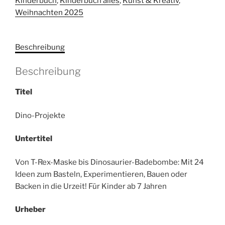
Kinderbuch
,
Kinderbuch alles
,
Kunst & Kreativ
,
T-
Weihnachten 2025
Rex-
Maske
bis
Beschreibung
Dinosaurier-
Badebombe
Beschreibung
Menge
Titel
Dino-Projekte
Untertitel
Von T-Rex-Maske bis Dinosaurier-Badebombe: Mit 24
Ideen zum Basteln, Experimentieren, Bauen oder
Backen in die Urzeit! Für Kinder ab 7 Jahren
Urheber