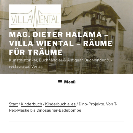
Zum
Inhalt
springen
MAG. DIETER HALAMA –
VILLA WIENTAL – RÄUME
FÜR TRÄUME
Kunsthistoriker, Buchhändler & Antiquar, Buchbinder & -
restaurator, Verlag
Menü
Start
/
Kinderbuch
/
Kinderbuch alles
/ Dino-Projekte. Von T-
Rex-Maske bis Dinosaurier-Badebombe